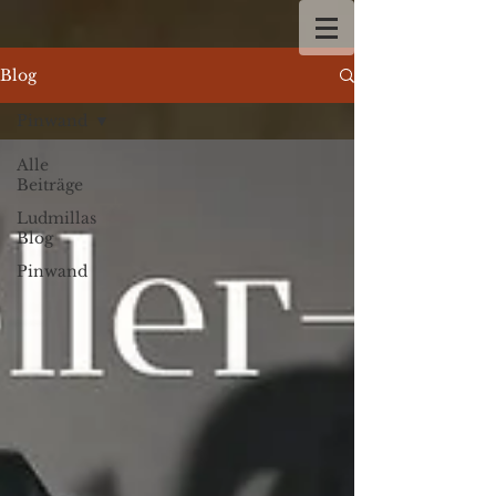
Blog
Pinwand
Alle
Beiträge
Ludmillas
Blog
Pinwand