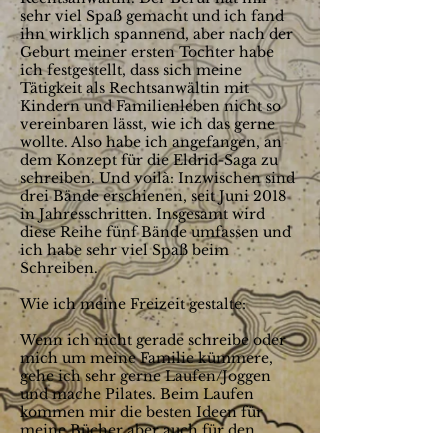
sehr viel Spaß gemacht und ich fand
ihn wirklich spannend, aber nach der
Geburt meiner ersten Tochter habe
ich festgestellt, dass sich meine
Tätigkeit als Rechtsanwältin mit
Kindern und Familienleben nicht so
vereinbaren lässt, wie ich das gerne
wollte. Also habe ich angefangen, an
dem Konzept für die Eldrid-Saga zu
schreiben. Und voilà: Inzwischen sind
drei Bände erschienen, seit Juni 2018
in Jahresschritten. Insgesamt wird
diese Reihe fünf Bände umfassen und
ich habe sehr viel Spaß beim
Schreiben.
Wie ich meine Freizeit gestalte:
Wenn ich nicht gerade schreibe oder
mich um meine Familie kümmere,
gehe ich sehr gerne Laufen/Joggen
und mache Pilates. Beim Laufen
kommen mir die besten Ideen für
meine Bücher aber auch für den