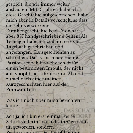
gespielt, die wir immer weiter
ausbauten. Mit 13 Jahren habe ich
diese Geschichte aufgeschrieben, habe
mich aber in Details verzettelt, so dass
die sehr verworrene
Familiengeschichte kein Ende hat,
aber 387 handgeschriebene Seiten. Als
Teenager habe ich zudem sehr viel
Tagebuch geschrieben und
angefangen, Kurzgeschichten zu
schreiben. Das ist bis heute meine
Passion, jedoch brauche ich dafür
einen bestimmten Impuls, der nicht
auf Knopfdruck abrufbar ist. Ab und
zu stelle ich einer meiner
Kurzgeschichten hier auf der
Pinnwand ein.
Was ich noch über mich berichten
kann:
Ach ja, ich bin erst einmal keine
Schriftstellerin/Journalistin/Germanis
tin geworden, sondern
Rechtsanwältin. Der Beruf hat mir